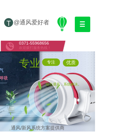
@通风爱好者
T
0371-55968656
欢迎拨打服务热线！
专业
专注
优质
组合通风，系统解决。
通风/新风系统方案提供商