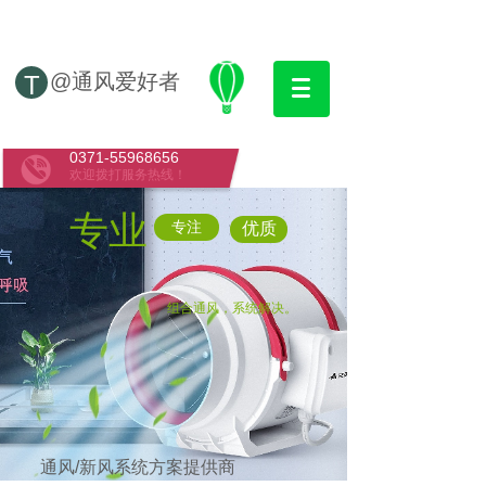
@通风爱好者
T
0371-55968656
欢迎拨打服务热线！
专业
专注
优质
组合通风，系统解决。
通风/新风系统方案提供商