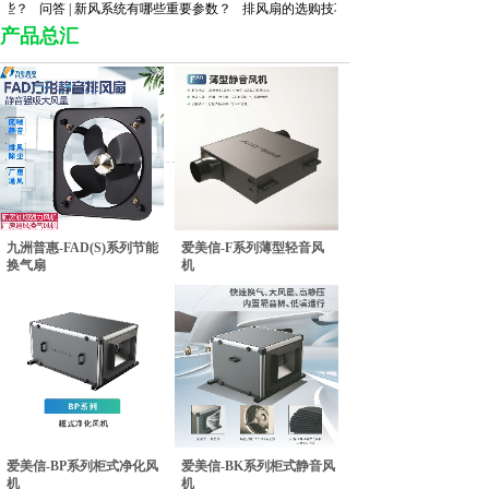
些？
问答 | 新风系统有哪些重要参数？
排风扇的选购技巧有哪些？
产品总汇
九洲普惠-FAD(S)系列节能
爱美信-F系列薄型轻音风
换气扇
机
爱美信-BP系列柜式净化风
爱美信-BK系列柜式静音风
机
机