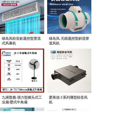
绿岛风轻音款遥控型贯流
绿岛风-无线遥控型斜流管
式风幕机
道风机
九洲普惠-强力型摇头式工
爱美信-F系列薄型轻音风
业扇/壁式牛角扇
机