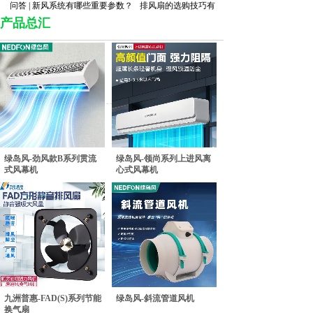
问答 | 新风系统有哪些重要参数？
排风扇的选购技巧有哪些？
产品总汇
绿岛风-劲风款B系列贯流
绿岛风-领尚系列上进风离
式风幕机
心式风幕机
九洲普惠-FAD(S)系列节能
绿岛风-斜流管道风机
换气扇