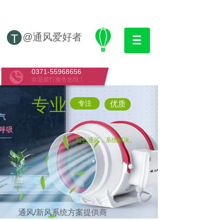
@通风爱好者
T
0371-55968656
欢迎拨打服务热线！
专业
专注
优质
组合通风，系统解决。
通风/新风系统方案提供商