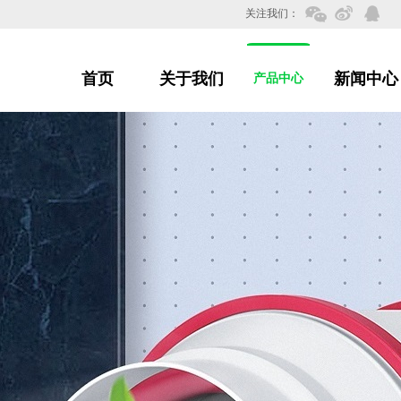
关注我们：
首页
关于我们
新闻中心
产品中心