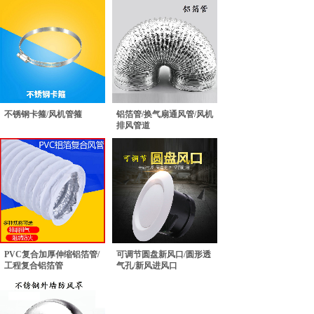
不锈钢卡箍/风机管箍
铝箔管/换气扇通风管/风机
排风管道
PVC复合加厚伸缩铝箔管/
可调节圆盘新风口/圆形透
工程复合铝箔管
气孔/新风进风口