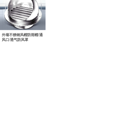
外墙不锈钢风帽防雨帽/通
风口/透气防风罩