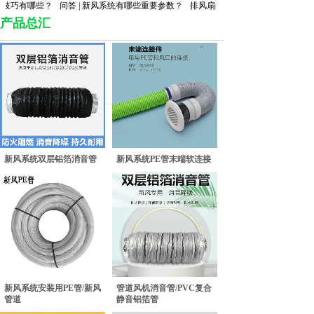
技巧有哪些？
问答 | 新风系统有哪些重要参数？
排风扇的选购技巧有哪些？
产品总汇
新风系统双层铝箔消音管
新风系统PE管末端软连接
新风系统安装用PE管/新风
管道风机消音管/PVC复合
管道
静音铝箔管